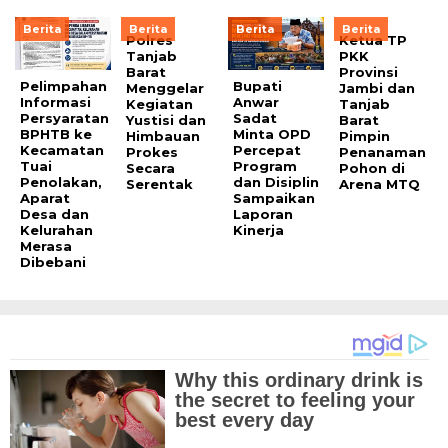
Berita
Berita
Berita
Berita
Polres
Ketua TP
Tanjab
PKK
Barat
Provinsi
Pelimpahan
Bupati
Menggelar
Jambi dan
Informasi
Anwar
Kegiatan
Tanjab
Persyaratan
Sadat
Yustisi dan
Barat
BPHTB ke
Minta OPD
Himbauan
Pimpin
Kecamatan
Percepat
Prokes
Penanaman
Tuai
Program
Secara
Pohon di
Penolakan,
dan Disiplin
Serentak
Arena MTQ
Aparat
Sampaikan
Desa dan
Laporan
Kelurahan
Kinerja
Merasa
Dibebani