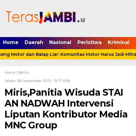
mgid.com, 522897, DIRECT, d4c29acad76ce94f
Home
Daerah
Nasional
Peristiwa
Kriminal
g Motor dan Balap Liar: Komunitas Motor Harus Jadi Mitra
Home /
Berita
Selasa, 28 September 2021 - 15:17 WIB
Miris,Panitia Wisuda STAI
AN NADWAH Intervensi
Liputan Kontributor Media
MNC Group