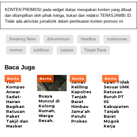
KONTEN PROMOSI pada widget diatas merupakan konten yang dibuat
dan ditampilkan oleh pihak ketiga, bukan dari redaksi TERASJAMBI.ID.
Tidak ada aktivitas jurnalistik dalam pembuatan konten promosi ini.
Breaking News
dokumentasi
Headline
mahasiswa
momen
publikasi
sarjana
Tanjab Barat
Baca Juga
Berita
Berita
Berita
Berita
Tim
Jumat
Upah Tidak
Kompas
Keliling
Sesuai UMK
Anwar
Kapolres
Ratusan
Buaya
Sadat-
Tanjab
Buruh PT
Muncul di
Hairan
Barat
IIS
Kolong
Bagikan
Himbau
Kabupaten
Rumah,
Ratusan
Jama’ah
Tanjab
Warga
Paket
Patuhi
Barat
Resah.
Takjil dan
Prokes
Mogok
Masker
Kerja