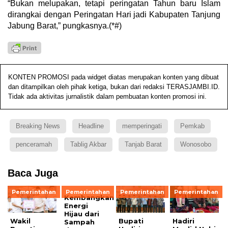
“Bukan melupakan, tetapi peringatan Tahun baru Islam
dirangkai dengan Peringatan Hari jadi Kabupaten Tanjung
Jabung Barat,” pungkasnya.(*#)
KONTEN PROMOSI pada widget diatas merupakan konten yang dibuat
dan ditampilkan oleh pihak ketiga, bukan dari redaksi TERASJAMBI.ID.
Tidak ada aktivitas jurnalistik dalam pembuatan konten promosi ini.
Breaking News
Headline
memperingati
Pemkab
penceramah
Tablig Akbar
Tanjab Barat
Wonosobo
Baca Juga
Pemerintahan
Pemerintahan
Pemerintahan
Pemerintahan
Kembangkan
Energi
Hijau dari
Wakil
Bupati
Hadiri
Sampah