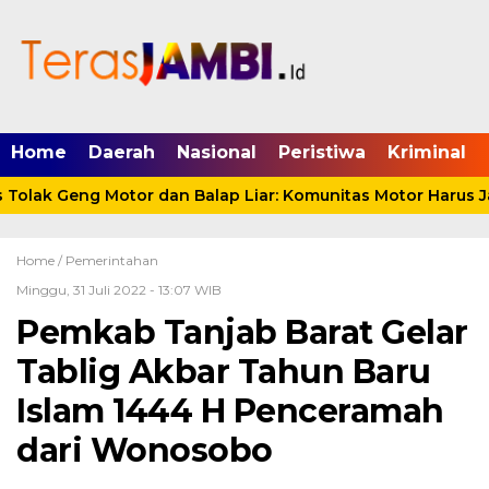
mgid.com, 522897, DIRECT, d4c29acad76ce94f
Home
Daerah
Nasional
Peristiwa
Kriminal
olak Geng Motor dan Balap Liar: Komunitas Motor Harus Jad
Home /
Pemerintahan
Minggu, 31 Juli 2022 - 13:07 WIB
Pemkab Tanjab Barat Gelar
Tablig Akbar Tahun Baru
Islam 1444 H Penceramah
dari Wonosobo