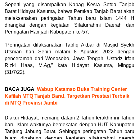
Seperti yang disampaikan Kabag Kesra Setda Tanjab
Barat Hidayat Kasuma, bahwa Pemkab Tanjab Barat akan
melaksanakan peringatan Tahun baru Islam 1444 H
dirangkai dengan kegiatan Silaturrahmi Daerah dan
Peringatan Hari jadi Kabupaten ke-57.
“Peringatan dilaksanakan Tabliq Akbar di Masjid Syekh
Utsman hari Senin malam 8 Agustus 2022 dengan
penceramah dari Wonosobo, Jawa Tengah, Ustadz Irfan
Rizki Haas, M.Ag,” kata Hidayat Kasuma, Minggu
(31/7/22).
BACA JUGA
Wabup Katamso Buka Training Center
Kafilah MTQ Tanjab Barat, Targetkan Prestasi Terbaik
di MTQ Provinsi Jambi
Diakui Hidayat, memang dalam 2 Tahun terakhir ini Tahun
baru Islam waktunya berdekatan dengan HUT Kabupaten
Tanjung Jabung Barat. Sehingga peringatan Tahun baru
Islam digabung dengan kegiatan silaturrahmi daerah