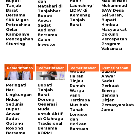
Bupati
Hadiri
Maulid Nabi
dan
Tanjab
Launching ‘
Muhammad
Matahari di
Barat
LIDIA’ di
SAW Desa
Tanjabbar,
Bersama
Kemenag
Sei Saren,
Bupati
SKK Migas
Tanjab
Bupati
Anwar
Petrochina
Barat
Himbau
Sadat
Gelar
Masyarakat
Audiensi
Kampanye
Dukung
Bersama
Pencegahan
Percepatan
Calon
Stunting
Program
Investor
Vaksinasi
Pemerintahan
Pemerintahan
Pemerintahan
Pemerintahan
Wabup
Bupati
Hairan
Anwar
Tinjau
Sadat
Peringati
Bupati
Rumah
Perkuat
Hari
Tanjab
Warga
Sinergi
Lingkungan
Barat
yang
dengan
Hidup
Dorong
Tertimpa
Ditjen
Sedunia
Generasi
Musibah
Pemasyarakat
Bupati
Muda
Tanah
Jambi
Anwar
untuk Aktif
Longsor
Sadat
di Olahraga
dan
Gotong
Tradisional
Berikan
Royong
Bersama
Bantuan
Bersama
KORMI