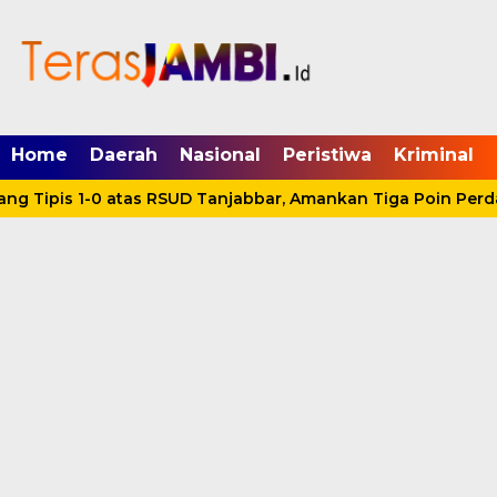
mgid.com, 522897, DIRECT, d4c29acad76ce94f
Home
Daerah
Nasional
Peristiwa
Kriminal
g Tipis 1-0 atas RSUD Tanjabbar, Amankan Tiga Poin Perda