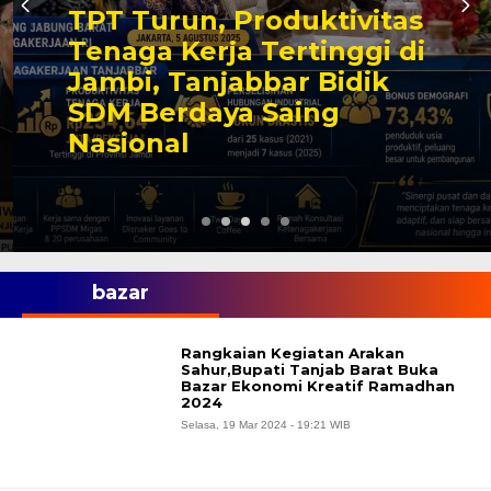
TPT Turun, Produktivitas
Tenaga Kerja Tertinggi di
Jambi, Tanjabbar Bidik
SDM Berdaya Saing
Nasional
bazar
Rangkaian Kegiatan Arakan
Sahur,Bupati Tanjab Barat Buka
Bazar Ekonomi Kreatif Ramadhan
2024
Selasa, 19 Mar 2024 - 19:21 WIB