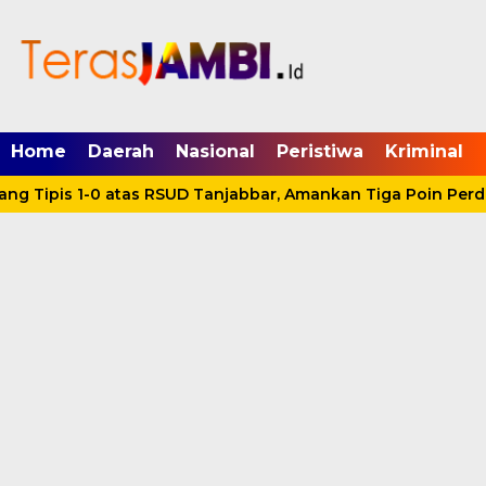
mgid.com, 522897, DIRECT, d4c29acad76ce94f
Home
Daerah
Nasional
Peristiwa
Kriminal
g Tipis 1-0 atas RSUD Tanjabbar, Amankan Tiga Poin Perd