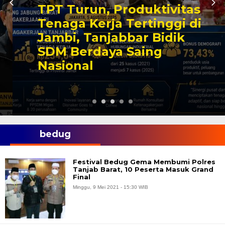
TPT Turun, Produktivitas
Tenaga Kerja Tertinggi di
Jambi, Tanjabbar Bidik
SDM Berdaya Saing
Nasional
bedug
Festival Bedug Gema Membumi Polres
Tanjab Barat, 10 Peserta Masuk Grand
Final
Minggu, 9 Mei 2021 - 15:30 WIB