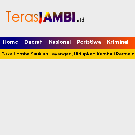
mgid.com, 522897, DIRECT, d4c29acad76ce94f
Home
Daerah
Nasional
Peristiwa
Kriminal
uka Lomba Sauk’an Layangan, Hidupkan Kembali Permainan 