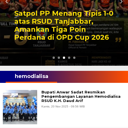
Satpol PP Menang Tipis 1-0
atas RSUD Tanjabbar,
Amankan Tiga Poin
Perdana di OPD Cup 2026
hemodialisa
Bupati Anwar Sadat Resmikan
Pengembangan Layanan Hemodialisa
RSUD K.H. Daud Arif
Kamis, 20 Nov 2025 - 09:56 WIB