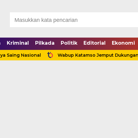
a
Kriminal
Pilkada
Politik
Editorial
Ekonomi
g Nasional
Wabup Katamso Jemput Dukungan Kemenake