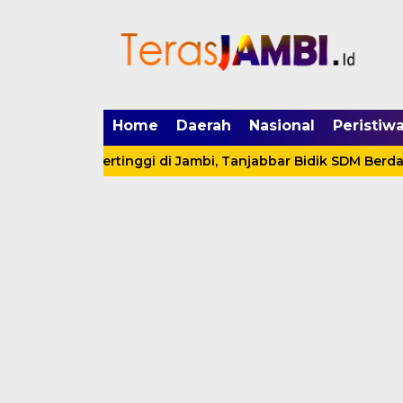
mgid.com, 522897, DIRECT, d4c29acad76ce94f
Home
Daerah
Nasional
Peristiw
 Kerja Tertinggi di Jambi, Tanjabbar Bidik SDM Berdaya Sain