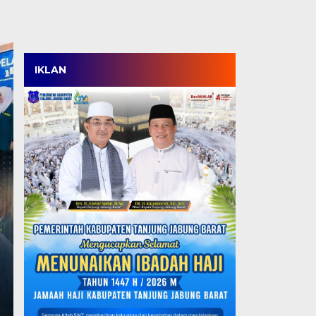
IKLAN
Bupati Anwar Sadat 
Lomba Domino Berpa
Silaturahmi di HUT RI
Jadi Tanjabbar ke-61
Selasa, 4 Agu 2026 - 22:10 WIB
TANJABBAR, TJ – Pemerintah Kabupaten Tanjung J
Berpasangan sebagai salah satu rangkaian…