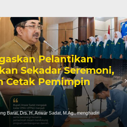
gaskan Pelantikan
an Sekadar Seremoni,
 Cetak Pemimpin
 Barat, Drs. H. Anwar Sadat, M.Ag., menghadiri