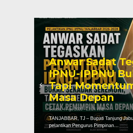
n
Anwar Sadat Te
LK
IPNU-IPPNU Buk
Tapi Momentum
Masa Depan
Selasa, 4 Agu 2026 - 23:24 WIB
TANJABBAR, TJ – Bupati Tanjung Jabung
pelantikan Pengurus Pimpinan…