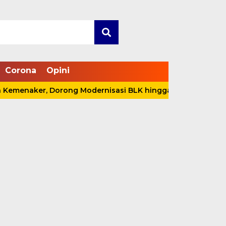
Corona
Opini
r, Dorong Modernisasi BLK hingga Perluasan Magang Jep