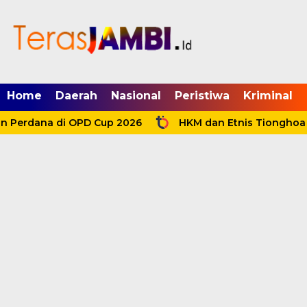
mgid.com, 522897, DIRECT, d4c29acad76ce94f
Home
Daerah
Nasional
Peristiwa
Kriminal
 Perdana di OPD Cup 2026
HKM dan Etnis Tionghoa Tu