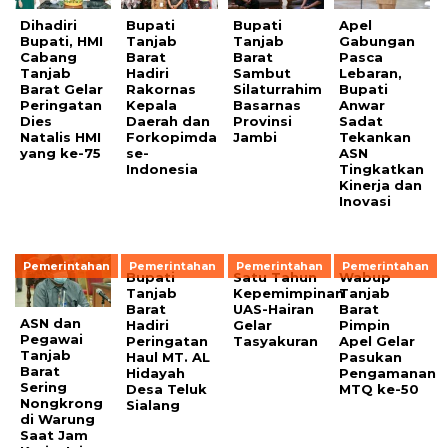
Dihadiri
Bupati
Bupati
Apel
Bupati, HMI
Tanjab
Tanjab
Gabungan
Cabang
Barat
Barat
Pasca
Tanjab
Hadiri
Sambut
Lebaran,
Barat Gelar
Rakornas
Silaturrahim
Bupati
Peringatan
Kepala
Basarnas
Anwar
Dies
Daerah dan
Provinsi
Sadat
Natalis HMI
Forkopimda
Jambi
Tekankan
yang ke-75
se-
ASN
Indonesia
Tingkatkan
Kinerja dan
Inovasi
Pemerintahan
Pemerintahan
Pemerintahan
Pemerintahan
Bupati
Satu Tahun
Wabup
Tanjab
Kepemimpinan
Tanjab
Barat
UAS-Hairan
Barat
ASN dan
Hadiri
Gelar
Pimpin
Pegawai
Peringatan
Tasyakuran
Apel Gelar
Tanjab
Haul MT. AL
Pasukan
Barat
Hidayah
Pengamanan
Sering
Desa Teluk
MTQ ke-50
Nongkrong
Sialang
di Warung
Saat Jam