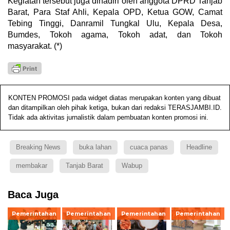
Kegiatan tersebut juga dihadiri oleh anggota DPRD Tanjab
Barat, Para Staf Ahli, Kepala OPD, Ketua GOW, Camat
Tebing Tinggi, Danramil Tungkal Ulu, Kepala Desa,
Bumdes, Tokoh agama, Tokoh adat, dan Tokoh
masyarakat. (*)
KONTEN PROMOSI pada widget diatas merupakan konten yang dibuat
dan ditampilkan oleh pihak ketiga, bukan dari redaksi TERASJAMBI.ID.
Tidak ada aktivitas jurnalistik dalam pembuatan konten promosi ini.
Breaking News
buka lahan
cuaca panas
Headline
membakar
Tanjab Barat
Wabup
Baca Juga
Pemerintahan
Pemerintahan
Pemerintahan
Pemerintahan