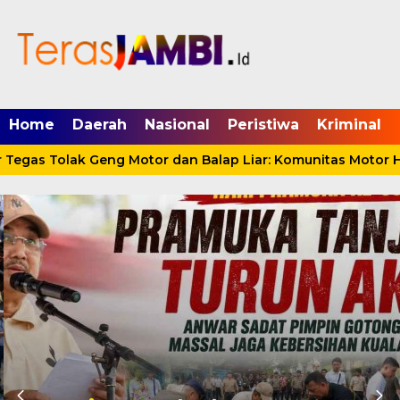
mgid.com, 522897, DIRECT, d4c29acad76ce94f
Home
Daerah
Nasional
Peristiwa
Kriminal
egas Tolak Geng Motor dan Balap Liar: Komunitas Motor Har