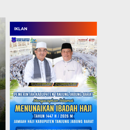
IKLAN
Satpol PP Menang Tip
Tanjabbar, Amankan 
Perdana di OPD Cup 
Kamis, 6 Agu 2026 - 18:05 WIB
TANJABBAR, TJ – Tim Satpol PP Kabupaten Tanjung
ajang OPD Cup…