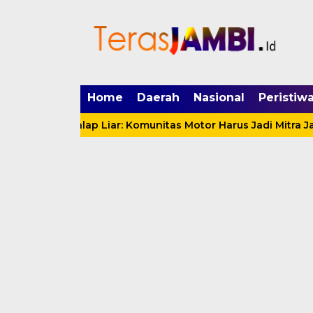
mgid.com, 522897, DIRECT, d4c29acad76ce94f
Home
Daerah
Nasional
Peristiw
an Balap Liar: Komunitas Motor Harus Jadi Mitra Jaga Kam