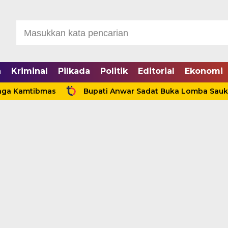
a
Kriminal
Pilkada
Politik
Editorial
Ekonomi
tibmas
Bupati Anwar Sadat Buka Lomba Sauk’an Layan