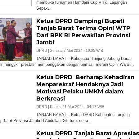
membuka turnamen Hamdani Cup VII di Lapangan
Sepak…
Ketua DPRD Dampingi Bupati
Tanjab Barat Terima Opini WTP
Dari BPK RI Perwakilan Provinsi
Jambi
DPRD |
Selasa, 7 Mei 2024 - 19:05 WIB
TANJAB BARAT – Kabupaten Tanjung Jabung Barat,
i mengukir prestasi membanggakan dengan berhasil meraih Opini Wajar…
Ketua DPRD Berharap Kehadiran
Menparekraf Hendaknya Jadi
Motivasi Pelaku UMKM dalam
Berkreasi
DPRD |
Kamis, 21 Mar 2024 - 04:17 WIB
TANJAB BARAT – Ketua DPRD Kabupaten Tanjung
 Barat Provinsi Jambi H Abdullah, SE turut serta…
Ketua DPRD Tanjab Barat Apresias