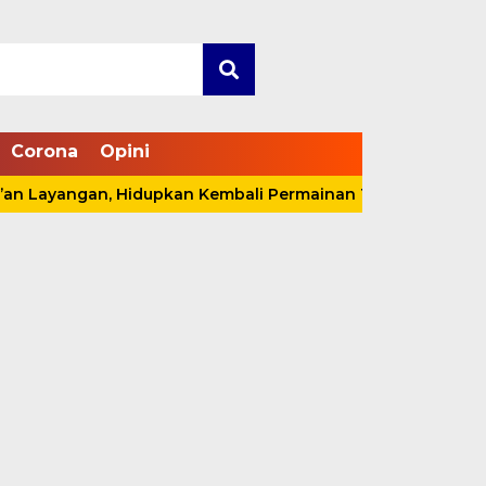
Corona
Opini
gan, Hidupkan Kembali Permainan Tradisional di Tanjabbar