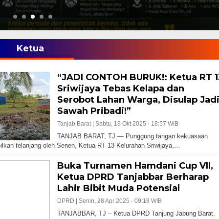
Ketua
“JADI CONTOH BURUK!: Ketua RT 1
Sriwijaya Tebas Kelapa dan
Serobot Lahan Warga, Disulap Jad
Sawah Pribadi!”
Tanjab Barat |
Sabtu, 18 Okt 2025 - 18:57 WIB
TANJAB BARAT, TJ — Punggung tangan kekuasaan
ilkan telanjang oleh Senen, Ketua RT 13 Kelurahan Sriwijaya,…
Buka Turnamen Hamdani Cup VII,
Ketua DPRD Tanjabbar Berharap
Lahir Bibit Muda Potensial
DPRD |
Senin, 28 Apr 2025 - 09:18 WIB
TANJABBAR, TJ – Ketua DPRD Tanjung Jabung Barat,