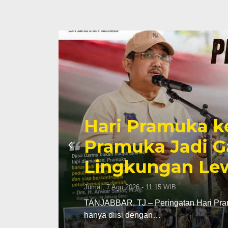
Hari Pramuka k
li
Pramuka Jadi G
Lingkungan Lew
Jumat, 7 Agu 2026 - 11:15 WIB
TANJABBAR, TJ – Peringatan Hari Pram
hanya diisi dengan…