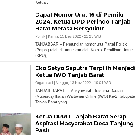
Ketua…
Dapat Nomor Urut 16 di Pemilu
2024, Ketua DPD Perindo Tanjab
Barat Merasa Bersyukur
Politik |
Kamis, 15 Des 2022 - 21:25 WIB
TANJABBAR – Pengundian nomor urut Partai Politik
(Parpol) telah di umumkan oleh Komisi Pemilihan Umum
(KPU),…
Eko Setyo Saputra Terpilih Menjad
Ketua IWO Tanjab Barat
Organisasi |
Minggu, 13 Nov 2022 - 19:04 WIB
TANJAB BARAT – Musyawarah Bersama Daerah
(Mubesda) Ikatan Wartawan Online (IWO) Ke-2 Kabupat
Tanjab Barat yang…
Ketua DPRD Tanjab Barat Serap
Aspirasi Masyarakat Desa Tanjung
Pasir