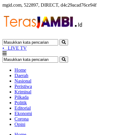
mgid.com, 522897, DIRECT, d4c29acad76ce94f
•
LIVE TV
Home
Daerah
Nasional
Peristiwa
Kriminal
Pilkada
Politik
Editorial
Ekonomi
Corona
Opini
Home