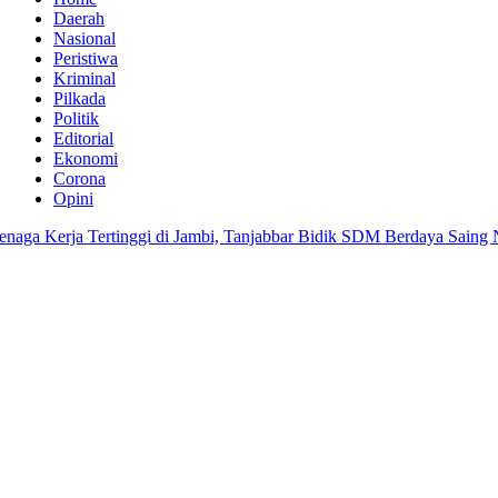
Daerah
Nasional
Peristiwa
Kriminal
Pilkada
Politik
Editorial
Ekonomi
Corona
Opini
 Kerja Tertinggi di Jambi, Tanjabbar Bidik SDM Berdaya Saing Nasio