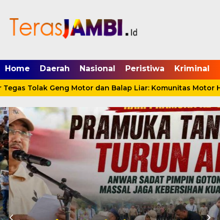
mgid.com, 522897, DIRECT, d4c29acad76ce94f
Home
Daerah
Nasional
Peristiwa
Kriminal
egas Tolak Geng Motor dan Balap Liar: Komunitas Motor Ha