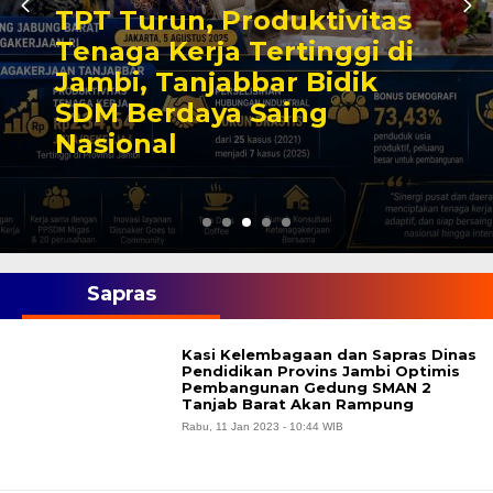
TPT Turun, Produktivitas
Tenaga Kerja Tertinggi di
Jambi, Tanjabbar Bidik
SDM Berdaya Saing
Nasional
Sapras
Kasi Kelembagaan dan Sapras Dinas
Pendidikan Provins Jambi Optimis
Pembangunan Gedung SMAN 2
Tanjab Barat Akan Rampung
Rabu, 11 Jan 2023 - 10:44 WIB