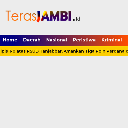
mgid.com, 522897, DIRECT, d4c29acad76ce94f
Home
Daerah
Nasional
Peristiwa
Kriminal
pis 1-0 atas RSUD Tanjabbar, Amankan Tiga Poin Perdana d