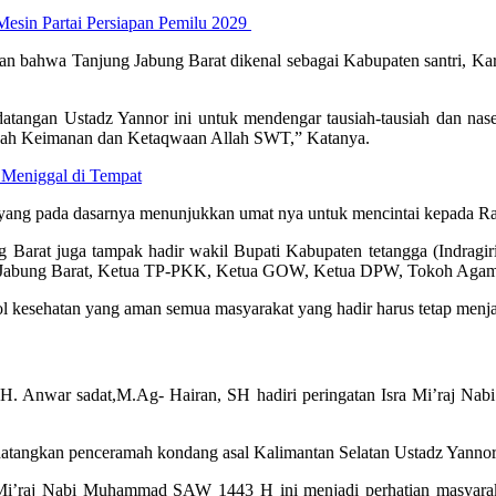
in Partai Persiapan Pemilu 2029
 bahwa Tanjung Jabung Barat dikenal sebagai Kabupaten santri, Kare
tangan Ustadz Yannor ini untuk mendengar tausiah-tausiah dan nas
mbah Keimanan dan Ketaqwaan Allah SWT,” Katanya.
 Meniggal di Tempat
a yang pada dasarnya menunjukkan umat nya untuk mencintai kepada Ra
bung Barat juga tampak hadir wakil Bupati Kabupaten tetangga (Indrag
g Jabung Barat, Ketua TP-PKK, Ketua GOW, Ketua DPW, Tokoh Agama
l kesehatan yang aman semua masyarakat yang hadir harus tetap menj
s. H. Anwar sadat,M.Ag- Hairan, SH hadiri peringatan Isra Mi’ra
endatangkan penceramah kondang asal Kalimantan Selatan Ustadz Yannor
’ Mi’raj Nabi Muhammad SAW 1443 H ini menjadi perhatian masyarakat