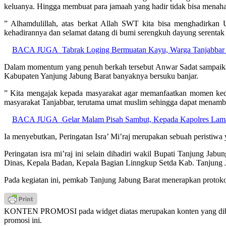
keluanya. Hingga membuat para jamaah yang hadir tidak bisa menahan
” Alhamdulillah, atas berkat Allah SWT kita bisa menghadirkan
kehadirannya dan selamat datang di bumi serengkuh dayung serenta
BACA JUGA
Tabrak Loging Bermuatan Kayu, Warga Tanjabbar
Dalam momentum yang penuh berkah tersebut Anwar Sadat sampaikan
Kabupaten Yanjung Jabung Barat banyaknya bersuku banjar.
” Kita mengajak kepada masyarakat agar memanfaatkan momen keda
masyarakat Tanjabbar, terutama umat muslim sehingga dapat mena
BACA JUGA
Gelar Malam Pisah Sambut, Kepada Kapolres Lama
Ia menyebutkan, Peringatan Isra’ Mi’raj merupakan sebuah peristiw
Peringatan isra mi’raj ini selain dihadiri wakil Bupati Tanjung Ja
Dinas, Kepala Badan, Kepala Bagian Linngkup Setda Kab. Tanjun
Pada kegiatan ini, pemkab Tanjung Jabung Barat menerapkan protoko
KONTEN PROMOSI pada widget diatas merupakan konten yang dibuat 
promosi ini.