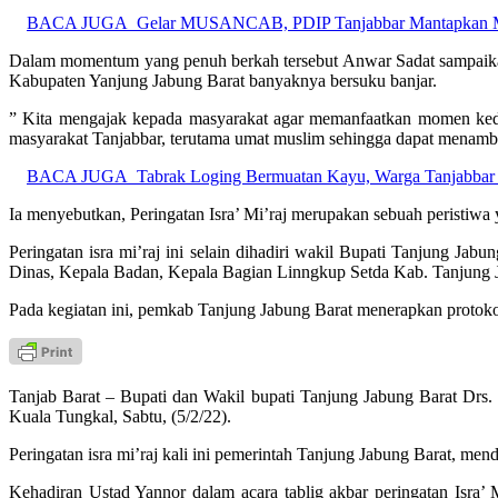
BACA JUGA
Gelar MUSANCAB, PDIP Tanjabbar Mantapkan Mes
Dalam momentum yang penuh berkah tersebut Anwar Sadat sampaikan
Kabupaten Yanjung Jabung Barat banyaknya bersuku banjar.
” Kita mengajak kepada masyarakat agar memanfaatkan momen keda
masyarakat Tanjabbar, terutama umat muslim sehingga dapat mena
BACA JUGA
Tabrak Loging Bermuatan Kayu, Warga Tanjabbar
Ia menyebutkan, Peringatan Isra’ Mi’raj merupakan sebuah peristiw
Peringatan isra mi’raj ini selain dihadiri wakil Bupati Tanjung Ja
Dinas, Kepala Badan, Kepala Bagian Linngkup Setda Kab. Tanjun
Pada kegiatan ini, pemkab Tanjung Jabung Barat menerapkan protoko
Tanjab Barat – Bupati dan Wakil bupati Tanjung Jabung Barat Dr
Kuala Tungkal, Sabtu, (5/2/22).
Peringatan isra mi’raj kali ini pemerintah Tanjung Jabung Barat, m
Kehadiran Ustad Yannor dalam acara tablig akbar peringatan Isra