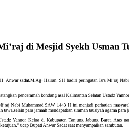
 Mi’raj di Mesjid Syekh Usman T
s. H. Anwar sadat,M.Ag- Hairan, SH hadiri peringatan Isra Mi’ra
endatangkan penceramah kondang asal Kalimantan Selatan Ustadz Yannor
’ Mi’raj Nabi Muhammad SAW 1443 H ini menjadi perhatian masyarakat
 tawa,selain para jamaah mendapatkan siraman tausiyah agama para ja
 Ustadz Yannor Kelua di Kabupaten Tanjung Jabung Barat. Atas n
k ketujuan,” ucap Bupati Anwar Sadat saat menyampaikan sambutan.