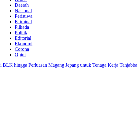
Daerah
Nasional
Peristiwa
Kriminal
Pilkada
Politik
Editorial
Ekonomi
Corona
Opini
 Perluasan Magang Jepang untuk Tenaga Kerja Tanjabbar
Anwar Sa