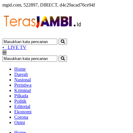
mgid.com, 522897, DIRECT, d4c29acad76ce94f
•
LIVE TV
Home
Daerah
Nasional
Peristiwa
Kriminal
Pilkada
Politik
Editorial
Ekonomi
Corona
Opini
Home