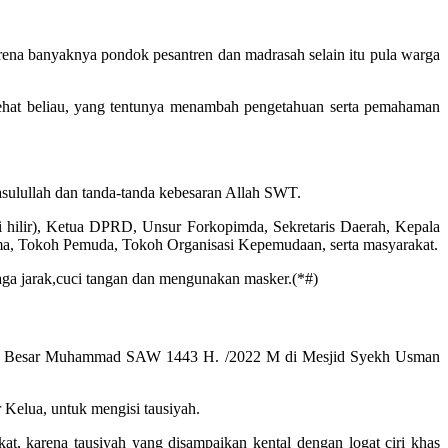
na banyaknya pondok pesantren dan madrasah selain itu pula warga
ehat beliau, yang tentunya menambah pengetahuan serta pemahaman
sulullah dan tanda-tanda kebesaran Allah SWT.
iri hilir), Ketua DPRD, Unsur Forkopimda, Sekretaris Daerah, Kepala
, Tokoh Pemuda, Tokoh Organisasi Kepemudaan, serta masyarakat.
aga jarak,cuci tangan dan mengunakan masker.(*#)
j Nabi Besar Muhammad SAW 1443 H. /2022 M di Mesjid Syekh Usman
 Kelua, untuk mengisi tausiyah.
, karena tausiyah yang disampaikan kental dengan logat ciri khas