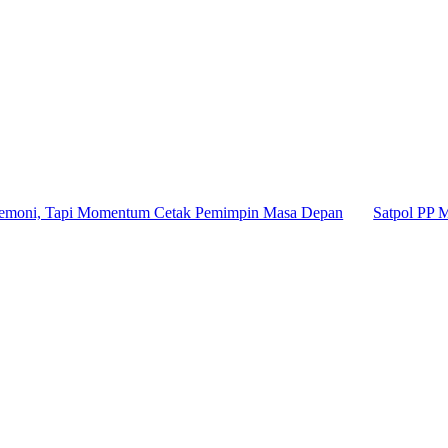
pi Momentum Cetak Pemimpin Masa Depan
Satpol PP Menang Tip