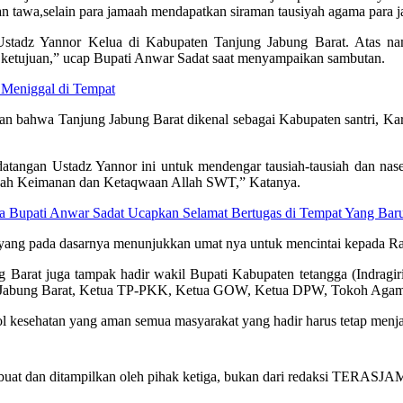
 tawa,selain para jamaah mendapatkan siraman tausiyah agama para ja
 Ustadz Yannor Kelua di Kabupaten Tanjung Jabung Barat. Atas n
k ketujuan,” ucap Bupati Anwar Sadat saat menyampaikan sambutan.
 Meniggal di Tempat
 bahwa Tanjung Jabung Barat dikenal sebagai Kabupaten santri, Kare
tangan Ustadz Yannor ini untuk mendengar tausiah-tausiah dan nas
mbah Keimanan dan Ketaqwaan Allah SWT,” Katanya.
 Bupati Anwar Sadat Ucapkan Selamat Bertugas di Tempat Yang Bar
a yang pada dasarnya menunjukkan umat nya untuk mencintai kepada Ra
bung Barat juga tampak hadir wakil Bupati Kabupaten tetangga (Indrag
g Jabung Barat, Ketua TP-PKK, Ketua GOW, Ketua DPW, Tokoh Agama
l kesehatan yang aman semua masyarakat yang hadir harus tetap menj
dan ditampilkan oleh pihak ketiga, bukan dari redaksi TERASJAMBI.