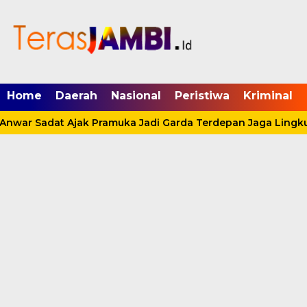
mgid.com, 522897, DIRECT, d4c29acad76ce94f
Home
Daerah
Nasional
Peristiwa
Kriminal
Anwar Sadat Ajak Pramuka Jadi Garda Terdepan Jaga Lingku