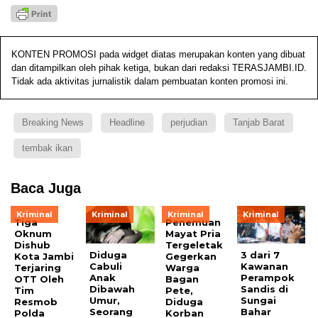
KONTEN PROMOSI pada widget diatas merupakan konten yang dibuat
dan ditampilkan oleh pihak ketiga, bukan dari redaksi TERASJAMBI.ID.
Tidak ada aktivitas jurnalistik dalam pembuatan konten promosi ini.
Breaking News
Headline
perjudian
Tanjab Barat
tembak ikan
Baca Juga
Kriminal
Kriminal
Kriminal
Kriminal
Tiga
Penemuan
Oknum
Mayat Pria
Dishub
Tergeletak
Diduga
3 dari 7
Kota Jambi
Gegerkan
Cabuli
Kawanan
Terjaring
Warga
Anak
Perampok
OTT Oleh
Bagan
Dibawah
Sandis di
Tim
Pete,
Umur,
Sungai
Resmob
Diduga
Seorang
Bahar
Polda
Korban