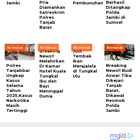
Pria
Berhasil
Jambi
Pembunuhan
Diamankan
Ditangkap
Satreskrim
Polda
Polres
Jambi di
Tanjab
Sumsel
Barat
Kriminal
Kriminal
Kriminal
Kriminal
Breaking
Judi
News!!
Tembak
Melahirkan
Ikan
Polres
Breaking
Di Kamar
Merajalela
Tanjabbar
News!! Budi
Hotel Kuala
di Tungkal
Ungkap
Azwar Tiba
Tungkal
Ulu
Kasus
Dikejari
Ibu dan
Selama
Tanjab
Bayi
Tahun
Barat,
Meninggal
2025,Kasus
Dikawal
Dunia
Narkotika
Resmob
Masih
Polda
Tertinggi
Jambi