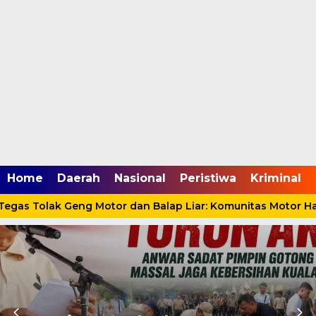
mgid.com, 522897, DIRECT, d4c29acad76ce94f
Home
Daerah
Nasional
Peristiwa
Kriminal
gas Tolak Geng Motor dan Balap Liar: Komunitas Motor Har