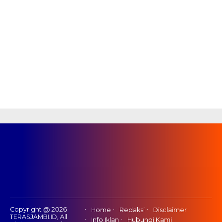
Copyright @ 2026
Home
Redaksi
Disclaimer
TERASJAMBI.ID, All
Info Iklan
Hubungi Kami