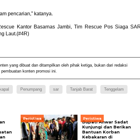
lam pencarian,” katanya.
 Rescue Kantor Basarnas Jambi, Tim Rescue Pos Siaga SA
g Laut.(#4R)
 yang dibuat dan ditampilkan oleh pihak ketiga, bukan dari redaksi
 pembuatan konten promosi ini.
kapal
Penumpang
sar
Tanjab Barat
Tenggelam
Peristiwa
Peristiwa
ran
Bupati Anwar Sadat
Kunjungi dan Berikan
uatan
Bantuan Korban
nan
Kebakaran di