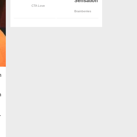
m
n
.