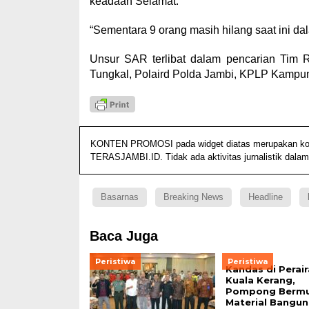
keadaan Selamat.
“Sementara 9 orang masih hilang saat ini da
Unsur SAR terlibat dalam pencarian Tim
Tungkal, Polaird Polda Jambi, KPLP Kampun
KONTEN PROMOSI pada widget diatas merupakan konten
TERASJAMBI.ID. Tidak ada aktivitas jurnalistik dalam
Basarnas
Breaking News
Headline
Baca Juga
Peristiwa
Peristiwa
Kandas di Perai
Kuala Kerang,
Pompong Berm
Material Bangu