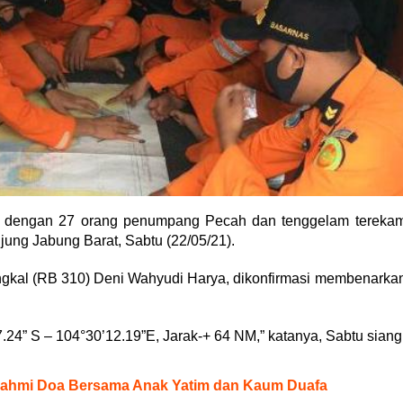
ti dengan 27 orang penumpang Pecah dan tenggelam tereka
jung Jabung Barat, Sabtu (22/05/21).
kal (RB 310) Deni Wahyudi Harya, dikonfirmasi membenarka
’7.24” S – 104°30’12.19”E, Jarak-+ 64 NM,” katanya, Sabtu siang
urahmi Doa Bersama Anak Yatim dan Kaum Duafa