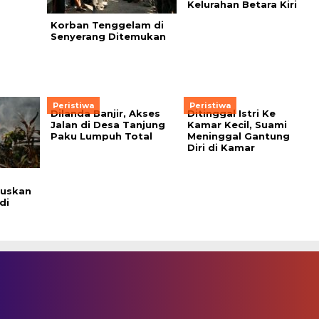
Kelurahan Betara Kiri
Korban Tenggelam di
Senyerang Ditemukan
Peristiwa
Peristiwa
Dilanda Banjir, Akses
Ditinggal Istri Ke
Jalan di Desa Tanjung
Kamar Kecil, Suami
Paku Lumpuh Total
Meninggal Gantung
Diri di Kamar
guskan
di