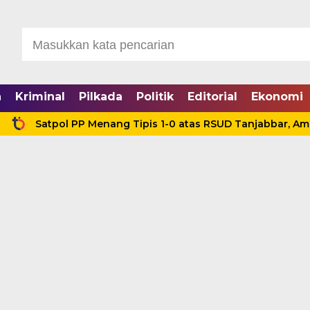
a
Kriminal
Pilkada
Politik
Editorial
Ekonomi
atpol PP Menang Tipis 1-0 atas RSUD Tanjabbar, Amankan T