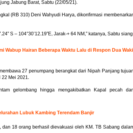
jung Jabung Barat, Sabtu (22/05/21).
kal (RB 310) Deni Wahyudi Harya, dikonfirmasi membenarka
’7.24” S – 104°30’12.19”E, Jarak-+ 64 NM,” katanya, Sabtu siang
hmi Wabup Hairan Beberapa Waktu Lalu di Respon Dua Waki
 membawa 27 penumpang berangkat dari Nipah Panjang tujua
 22 Mei 2021.
antam gelombang hingga mengakibatkan Kapal pecah da
lurahan Lubuk Kambing Terendam Banjir
a, dan 18 orang berhasil dievakuasi oleh KM. TB Sabang dala