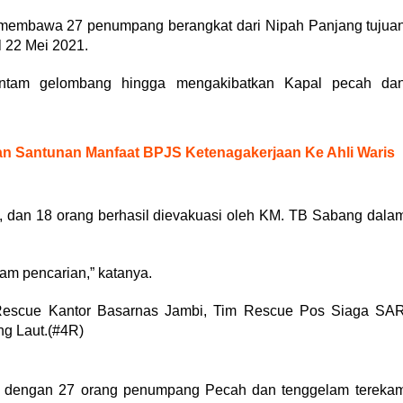
 membawa 27 penumpang berangkat dari Nipah Panjang tujua
 22 Mei 2021.
antam gelombang hingga mengakibatkan Kapal pecah da
an Santunan Manfaat BPJS Ketenagakerjaan Ke Ahli Waris
a, dan 18 orang berhasil dievakuasi oleh KM. TB Sabang dala
lam pencarian,” katanya.
 Rescue Kantor Basarnas Jambi, Tim Rescue Pos Siaga SA
g Laut.(#4R)
ti dengan 27 orang penumpang Pecah dan tenggelam tereka