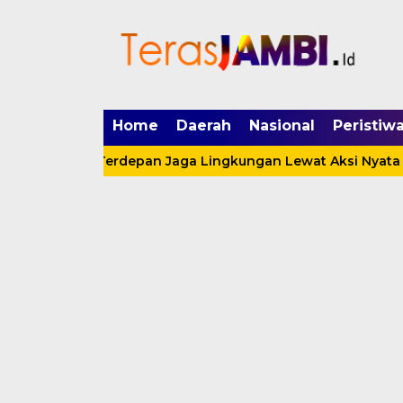
mgid.com, 522897, DIRECT, d4c29acad76ce94f
Home
Daerah
Nasional
Peristiw
i Garda Terdepan Jaga Lingkungan Lewat Aksi Nyata
S