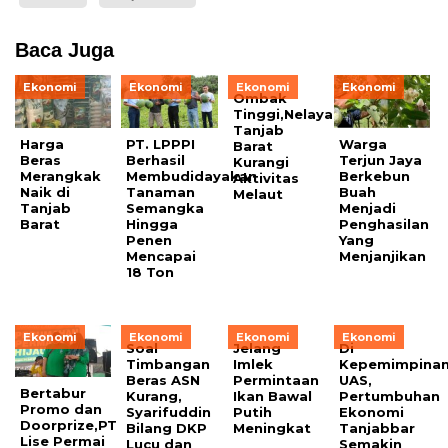
Baca Juga
Ekonomi
Ekonomi
Ekonomi
Ekonomi
Ombak
Tinggi,Nelayan
Tanjab
Harga
PT. LPPPI
Warga
Barat
Beras
Berhasil
Terjun Jaya
Kurangi
Merangkak
Membudidayakan
Berkebun
Aktivitas
Naik di
Tanaman
Buah
Melaut
Tanjab
Semangka
Menjadi
Barat
Hingga
Penghasilan
Penen
Yang
Mencapai
Menjanjikan
18 Ton
Ekonomi
Ekonomi
Ekonomi
Ekonomi
Soal
Jelang
Di
Timbangan
Imlek
Kepemimpina
Beras ASN
Permintaan
UAS,
Bertabur
Kurang,
Ikan Bawal
Pertumbuhan
Promo dan
Syarifuddin
Putih
Ekonomi
Doorprize,PT
Bilang DKP
Meningkat
Tanjabbar
Lise Permai
Lucu dan
Semakin