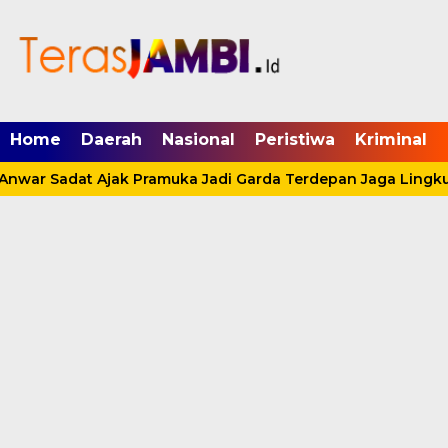
mgid.com, 522897, DIRECT, d4c29acad76ce94f
Home
Daerah
Nasional
Peristiwa
Kriminal
nwar Sadat Ajak Pramuka Jadi Garda Terdepan Jaga Lingkun