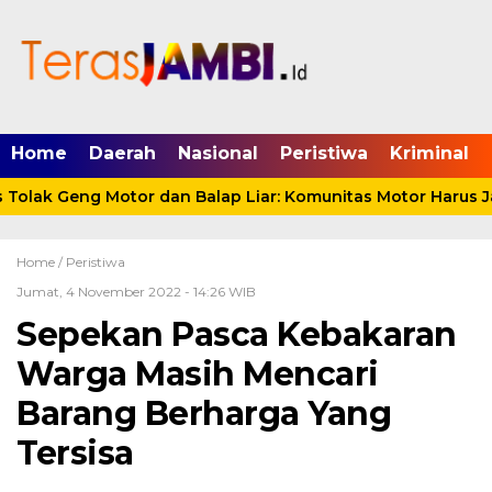
mgid.com, 522897, DIRECT, d4c29acad76ce94f
Home
Daerah
Nasional
Peristiwa
Kriminal
olak Geng Motor dan Balap Liar: Komunitas Motor Harus Ja
Home /
Peristiwa
Jumat, 4 November 2022 - 14:26 WIB
Sepekan Pasca Kebakaran
Warga Masih Mencari
Barang Berharga Yang
Tersisa