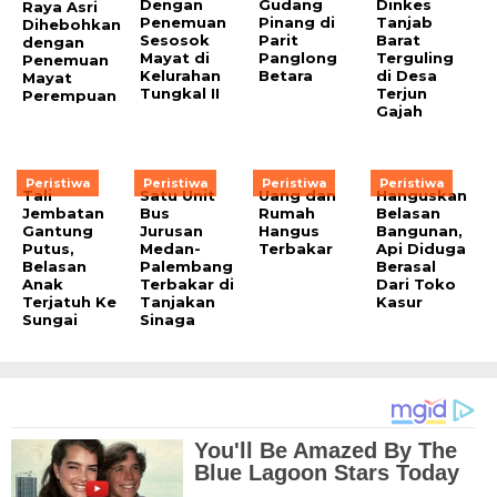
Dengan
Gudang
Dinkes
Raya Asri
Penemuan
Pinang di
Tanjab
Dihebohkan
Sesosok
Parit
Barat
dengan
Mayat di
Panglong
Terguling
Penemuan
Kelurahan
Betara
di Desa
Mayat
Tungkal II
Terjun
Perempuan
Gajah
Peristiwa
Peristiwa
Peristiwa
Peristiwa
Tali
Satu Unit
Uang dan
Hanguskan
Jembatan
Bus
Rumah
Belasan
Gantung
Jurusan
Hangus
Bangunan,
Putus,
Medan-
Terbakar
Api Diduga
Belasan
Palembang
Berasal
Anak
Terbakar di
Dari Toko
Terjatuh Ke
Tanjakan
Kasur
Sungai
Sinaga